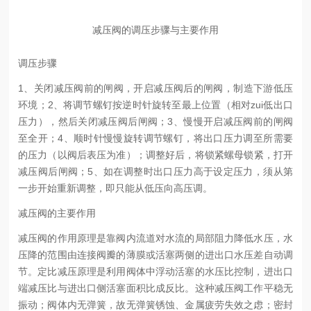
减压阀的调压步骤与主要作用
调压步骤
1、关闭
减压阀
前的
闸阀
，开启
减压阀
后的
闸阀
，制造下游低压
环境；
2、将调节螺钉按逆时针旋转至最上位置（相对zui低出口
压力），然后关闭减压阀后闸阀；
3、慢慢开启减压阀前的闸阀
至全开；
4、顺时针慢慢旋转调节螺钉，将出口压力调至所需要
的压力（以阀后表压为准）；调整好后，将锁紧
螺母锁紧，打开
减压阀后闸阀；
5、如在调整时出口压力高于设定压力，须从第
一步开始重新调整，即只能从低压向高压调。
减压阀的主要作用
减压阀的作用原理是靠阀内流道对水流的局部阻力降低水压，水
压降的范围由连接阀瓣的薄膜或活塞两侧的进出口水压差自动调
节。定比减压原理是利用阀体中浮动活塞的水压比控制，进出口
端减压比与进出口侧活塞面积比成反比。这种减压阀工作平稳无
振动；阀体内无弹簧，故无弹簧锈蚀、金属疲劳失效之虑；密封