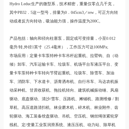
Hydro Leduc生产的微型系，技术精密，重量仅零点几千克，
其中PB32．5这一型号，排量为0．045cm3／rew，可正方向转
动或者反方向转动，吸油能力强，操作温度为200C。
产品包括：轴向和径向柱塞泵，固定或可变排量，小至0.012
毫升/转,外径1英寸（25.4毫米），工作压力可达100MPa;
市场应用：定量卡车泵特种卡车吊杆起重机、拉臂钩、自（动
倾）卸车、汽车运输卡车、垃圾车、机场平台车液压平台、变
量卡车泵特种卡车转向节臂起重机、垃圾车、除雪车、加油
车、消防车、下水道卡、沥青洒布机、自行吊车、马达农机振
动采种机、甘蔗收获机、拖拉机转向、建筑机械振动锤、风扇
驱动、底盘驱动、清沙/雪车、压路机、摊铺机、路测维修 / 割
草机、高压道路清扫机、林业磨木机，碎木机、林业附件、齿
轮驱动、海工装备绞盘驱动、吊机、空压机、钢丝绳张紧轮穿
线机、定/变量工业泵润滑系统、液压压机、动力站、除草机