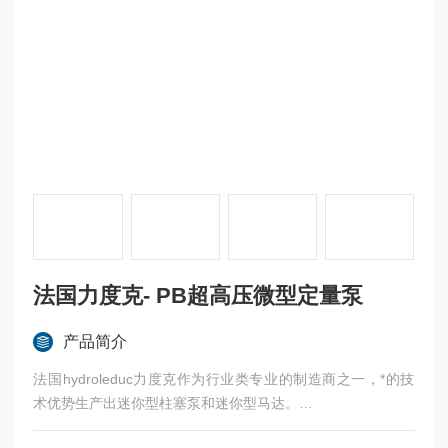
法国力度克- PB超高压微型定量泵
产品简介
法国hydroleduc力度克作为行业类专业的制造商之一，*的技
术优势生产出迷你型柱塞泵和迷你型马达。
hydroleduc专有技术>微型液压单元内置泵，电机，阀，控制