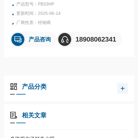
机构等
产品型号：PB33HP
力度克专业从事设计与生产柱塞泵、液压马达、液压气动蓄能
更新时间：2025-06-14
器、微型液压泵以及定制液压产品，可满足各种客户需求。
厂商性质：经销商
法国力度克- PB超高压微型定量泵
18908062341
产品咨询
产品分类
相关文章