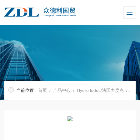
当前位置：
首页
/
产品中心
/
Hydro leduc/法国力度克
/
微型