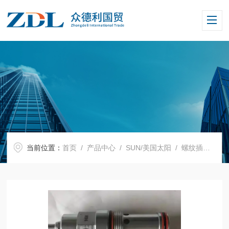
当前位置：
首页
/
产品中心
/
SUN/美国太阳
/
螺纹插装阀
/ 