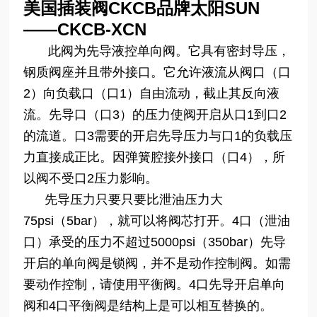
美国插装阀CKCB品牌太阳SUN
——CKCB-XCN
此阀为先导液控单向阀。它具有密封导压，
钢质阀座并且带外接口。它允许液流从阀口（口
2）向负载口（口1）自由流动，截止其反向液
流。先导口（口3）的压力使阀开启从口1到口2
的流道。口3需要的开启先导压力与口1的负载压
力直接成正比。因弹簧腔接外接口（口4），所
以阀不受口2压力影响。
先导压力只要只要比泄油压力大
75psi（5bar），就可以将阀芯打开。4口（泄油
口）承受的压力不超过5000psi（350bar）先导
开启的单向阀是锁阀，并不是动作控制阀。如需
要动作控制，请使用平衡阀。4口先导开启单向
阀和4口平衡阀是结构上是可以相互替换的。