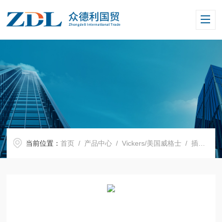
当前位置：
首页
/
产品中心
/
Vickers/美国威格士
/
插装阀
/