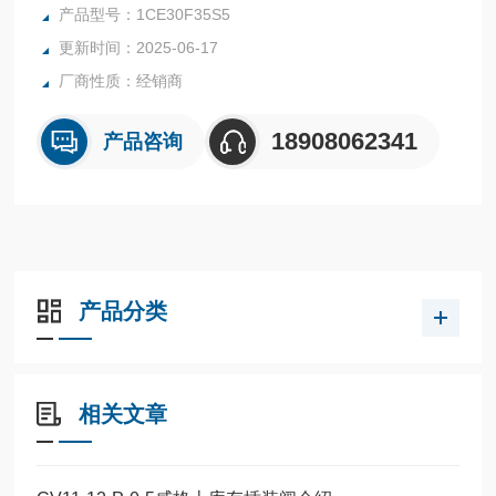
力设为至少1.3倍大负载，但阀开启压力写先导比设定相关。
产品型号：1CE30F35S5
本产品提供多种先导率选择以优化负载控制及不同的功率应
更新时间：2025-06-17
用。
厂商性质：经销商
先导压力计算式:
先导压力=溢流设定压力+(1+先导比]x阈口压力-负载口压力/先
导比
18908062341
产品咨询
威格士插装阀液压平衡阀现货供应1CE30F35S5
产品分类
相关文章