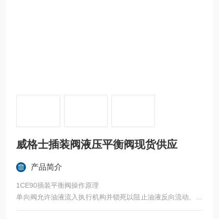
威格士插装阀液压平衡阀现货供应
产品简介
1CE90插装平衡阀操作原理
单向阀允许油液流入执行机构并锁死以阻止油液反向流动。先
导辅助溢流阀在达到预设压力时控制执行机构的运动。溢流压