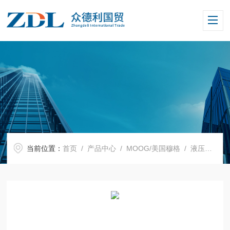
当前位置：
首页
/
产品中心
/
MOOG/美国穆格
/
液压伺服阀