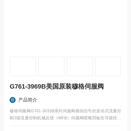
G761-3969B美国原装穆格伺服阀
产品简介
穆格伺服阀G761-3033B系列伺服阀模拟信号的直动式流量控
制2级流量控制机械反馈（MFB）伺服阀喷嘴挡板先导级技术
提供高动态、高分辨率和低滞后高阀芯驱动力和坚固的设计确