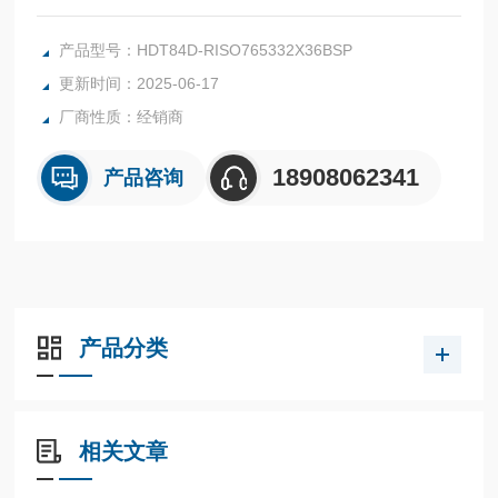
美国威格土(VICKERS)，万福乐Wandftuh和法国力度克HYDR
O LEDUC的代理商。OMFB埃姆菲柏柱塞泵HDT 84可替代哈
产品型号：HDT84D-RISO765332X36BSP
威SAP084
更新时间：2025-06-17
厂商性质：经销商
18908062341
产品咨询
产品分类
相关文章