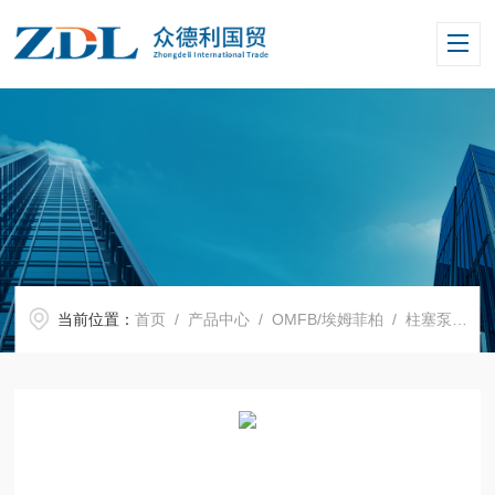
当前位置：
首页
/
产品中心
/
OMFB/埃姆菲柏
/
柱塞泵
/ H