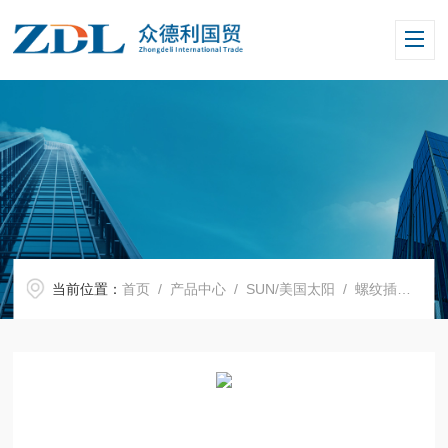
当前位置：
首页
/
产品中心
/
SUN/美国太阳
/
螺纹插装阀
/