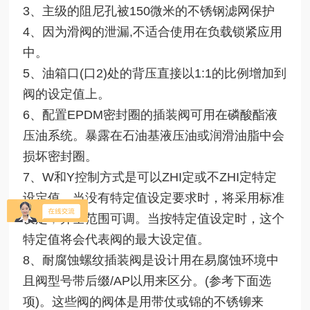
3、主级的阻尼孔被150微米的不锈钢滤网保护
4、因为滑阀的泄漏,不适合使用在负载锁紧应用
中。
5、油箱口(口2)处的背压直接以1:1的比例增加到
阀的设定值上。
6、配置EPDM密封圈的插装阀可用在磷酸酯液
压油系统。暴露在石油基液压油或润滑油脂中会
损坏密封圈。
7、W和Y控制方式是可以
ZHI定
或不ZHI定特定
设定值。当没有特定值设定要求时，将采用标准
设定﹐并全范围可调。当按特定值设定时，这个
特定值将会代表阀的最大设定值。
8、耐腐蚀螺纹插装阀是设计用在易腐蚀环境中
且阀型号带后缀/AP以用来区分。(参考下面选
项)。这些阀的阀体是用带仗或锦的不锈铆来