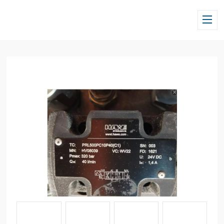
当前位置：
首页
/
产品中心
/
HAWE/德国哈威
/
换向阀
/ P