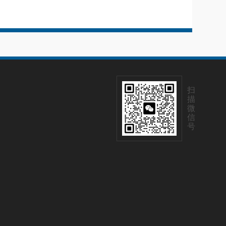
扫
描
微
信
号