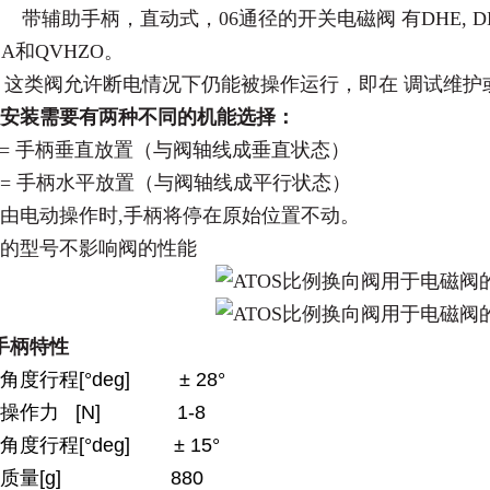
带辅助手柄，直动式，
06
通径的开关电磁阀 有
DHE, D
ZA
和
QVHZO
。
类阀允许断电情况下仍能被操作运行，即在 调试维护
据安装需要有两种不同的机能选择：
=
手柄垂直放置（与阀轴线成垂直状态）
=
手柄水平放置（与阀轴线成平行状态）
由电动操作时
,
手柄将停在原始位置不动。
的型号不影响阀的性能
手柄特性
角度行程[°deg] ± 28°
操作力 [N] 1-8
角度行程[°deg] ± 15°
柄质量[g] 880