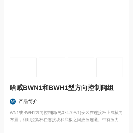
哈威BWN1和BWH1型方向控制阀组
产品简介
WN1或BWH1方向控制阀(见07470A/1)安装在连接板上成横向
布置，利用拉紧杆在连接块和底板之间液压连通。带有压力油
入口和回油出口的连接块可有不同的型式:带或不带限压阀，