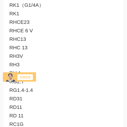
RK1（G1/4A）
RK1
RHCE23
RHCE 6 V
RHC13
RHC 13
RH3V
RH3
RH 1
RG2.7
RG1.4-1.4
RD31
RD11
RD 11
RC1G