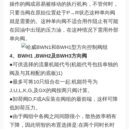
操作的阀或容易被移动的执行机构，不管何时，
只要当阀在原始位置处于P→R状态这种单向阀
就是需要的。这种单向阀不适合用作阻止有可能
在回油中出现的压力油，在这种情况下需用外部
单向阀。
4、BWH1 ,BWH2及BWH3方向阀
●可供选择的流量机能代号(机能代号包括单独的
阀及与其相配的底板)1)
●最多可将10只组合在一起;机能符号为
J,U,L,K,G,及GX的阀按两只阀计算。
●卸荷阀D,F或A应装在阀组的最前端，这样可降
低卸荷压力。
●由于阀组中各阀之间间隙很小，散热效率稍有
下降，因此明智的布置选择是:在两个同时长时