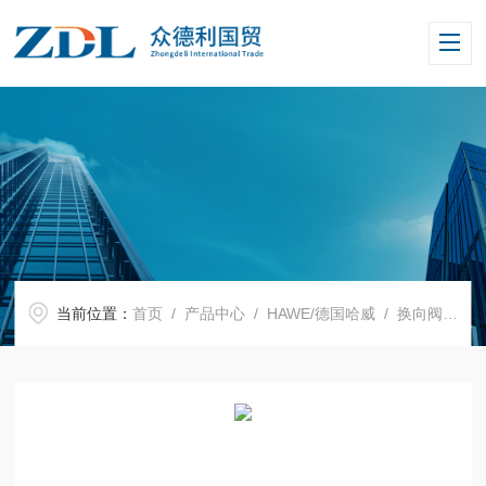
当前位置：
首页
/
产品中心
/
HAWE/德国哈威
/
换向阀
/ BW