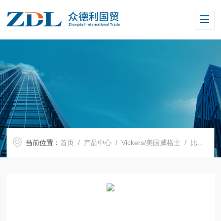
当前位置：
首页
/
产品中心
/
Vickers/美国威格士
/
比例阀
/ 