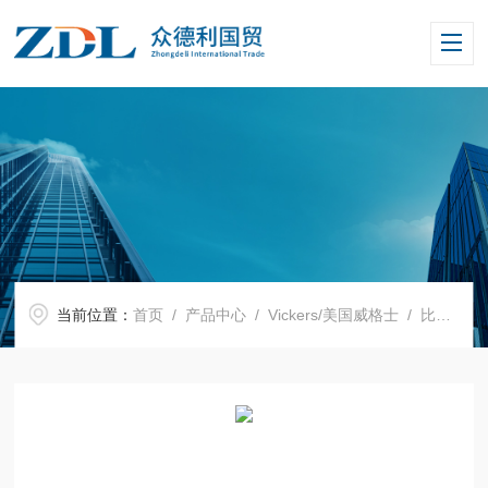
当前位置：
首页
/
产品中心
/
Vickers/美国威格士
/
比例阀
/