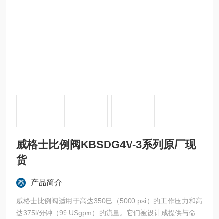
威格士比例阀KBSDG4V-3系列原厂现
货
产品简介
威格士比例阀适用于高达350巴（5000 psi）的工作压力和高
达375l/分钟（99 USgpm）的流量。它们被设计成提供与命令