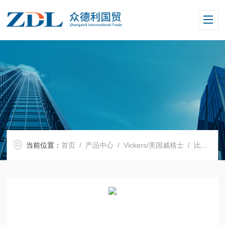
当前位置：
首页
/
产品中心
/
Vickers/美国威格士
/
比例阀
/ 