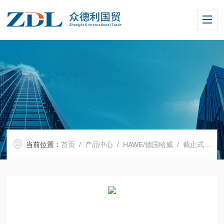
当前位置：
首页
/
产品中心
/
HAWE/德国哈威
/
截止式换向阀