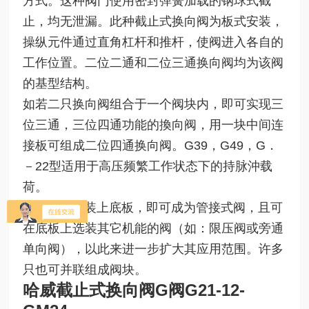
方式。这种阀门使用密封弹簧加载的钢球式截
止，均无泄漏。此种截止式换向阀为板式安装，
操纵元件通过直角杠杆和推杆，使阀进入各自的
工作位置。二位二通和二位三通换向阀均为该阀
的基型结构。
如若二只换向阀组合于一个阀块内，即可实现三
位三通，三位四通功能的換向阀，用一块中间连
接板可组成二位四通换向阀。G39，G49，G．
－22型适用于高压频繁工作状态下的持脉沖载
荷。
此种阀装上底板，即可成为管接式阀，且可
在底板上选装其它机能的阀（如：限压阀或旁通
单向阀），以此来进一步扩大其应用范围。许多
只也可并联组成阀块。
哈威截止式换向阀G阀
G21-12-