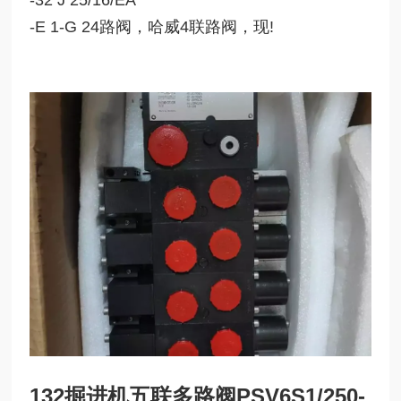
-E 1-G 24
路阀，哈威
4
联路阀，现
!
132掘进机五联多路阀
PSV6S1/250-