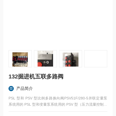
132掘进机五联多路阀
产品简介
PSL 型和 PSV 型比例多路换向阀PSV51F/280-5并联定量泵
系统用的 PSL 型和变量泵系统用的 PSV 型（压力流量控制模
块 ）的多路换向阀块有三种规格可提供。132掘进机五联多路