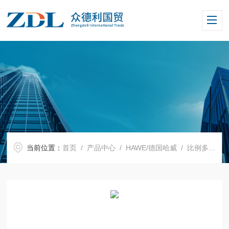
当前位置：
首页
/
产品中心
/
HAWE/德国哈威
/
比例多路阀
/