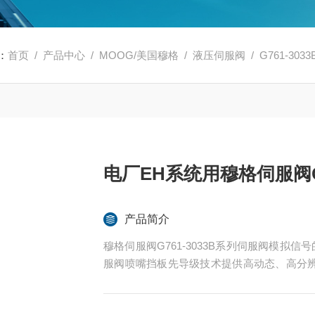
：
首页
/
产品中心
/
MOOG/美国穆格
/
液压伺服阀
/ G761-3
电厂EH系统用穆格伺服阀G
产品简介
穆格伺服阀G761-3033B系列伺服阀模拟
服阀喷嘴挡板先导级技术提供高动态、高分
运行紧凑的设计使应用占地面积有限本质安全型（
危险环境中使用的产品的应用.