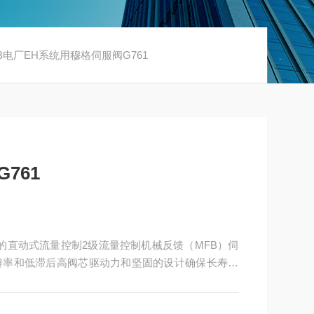
033B电厂EH系统用穆格伺服阀G761
761
信号的直动式流量控制2级流量控制机械反馈（MFB）伺
辨率和低滞后高阀芯驱动力和坚固的设计确保长寿命
G761K 和 761K）可用于需要经认证可在潜在