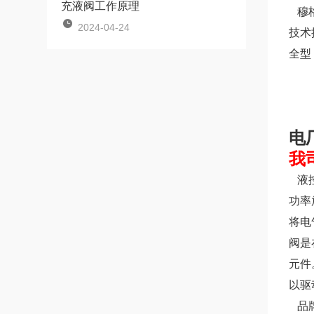
充液阀工作原理
穆格
2024-04-24
技术
全型
电
我
液控
功率
将电
阀是
元件
以驱
品牌