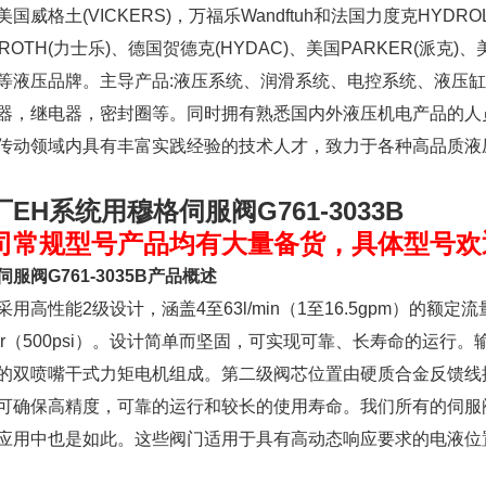
美国威格土(VICKERS)，万福乐Wandftuh和法国力度克HYD
XROTH(力士乐)、德国贺德克(HYDAC)、美国PARKER(派克)、
等液压品牌。主导产品:液压系统、润滑系统、电控系统、液压
器，继电器，密封圈等。同时拥有熟悉国内外液压机电产品的人
传动领域内具有丰富实践经验的技术人才，致力于各种高品质液
厂EH系统用穆格伺服阀G761
-3033B
司常规型号产品均有大量备货，具体型号欢
伺服阀G761-3035B产品概述
采用高性能2级设计，涵盖4至63l/min（1至16.5gpm）的
bar（500psi）。设计简单而坚固，可实现可靠、长寿命的运
的双喷嘴干式力矩电机组成。第二级阀芯位置由硬质合金反馈线
可确保高精度，可靠的运行和较长的使用寿命。我们所有的伺服
应用中也是如此。这些阀门适用于具有高动态响应要求的电液位