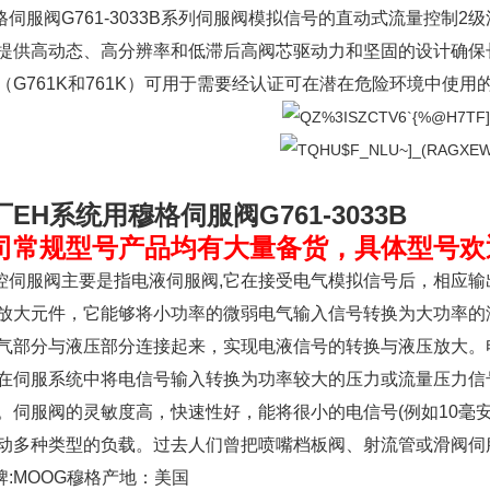
伺服阀G761-3033B系列伺服阀模拟信号的直动式流量控制2
提供高动态、高分辨率和低滞后高阀芯驱动力和坚固的设计确保
（G761K和761K）可用于需要经认证可在潜在危险环境中使用
厂EH系统用穆格伺服阀G761
-3033B
司常规型号产品均有大量备货，具体型号欢
伺服阀主要是指电液伺服阀,它在接受电气模拟信号后，相应输
放大元件，它能够将小功率的微弱电气输入信号转换为大功率的液
气部分与液压部分连接起来，实现电液信号的转换与液压放大。
在伺服系统中将电信号输入转换为功率较大的压力或流量压力信
。伺服阀的灵敏度高，快速性好，能将很小的电信号(例如10毫安
动多种类型的负载。过去人们曾把喷嘴档板阀、射流管或滑阀伺
:MOOG穆格产地：美国