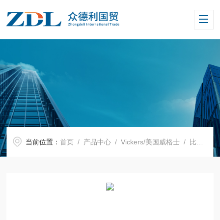
当前位置：
首页
/
产品中心
/
Vickers/美国威格士
/
比例阀
/