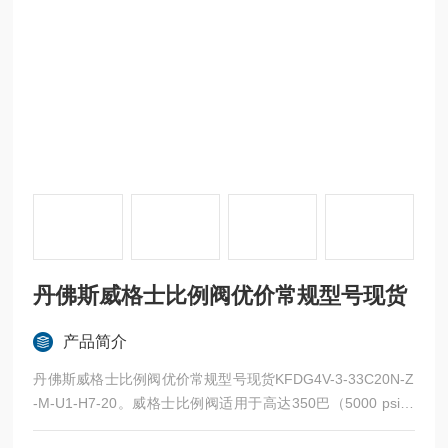
丹佛斯威格士比例阀优价常规型号现货
产品简介
丹佛斯威格士比例阀优价常规型号现货KFDG4V-3-33C20N-Z
-M-U1-H7-20。威格士比例阀适用于高达350巴（5000 psi）
的工作压力和高达375l/分钟（99 USgpm）的流量。它们被设