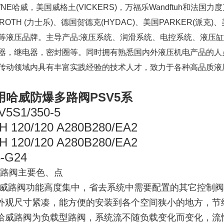
WNE哈威，美国威格土(VICKERS)，万福乐Wandftuh和法国力
ROTH (力士乐)、德国贺德克(HYDAC)、美国PARKER(派克)、
等液压品牌。主导产品:液压系统、润滑系统、电控系统、液压
器，继电器，密封圈等。同时拥有熟悉国内外液压机电产品的人
传动领域内具有丰富实践经验的技术人才，致力于各种高品质液
用哈威防爆多路阀PSV5系
V5S1/350-5
2H 120/120 A280B280/EA2
2H 120/120 A280B280/EA2
4-G24
路阀主要色、点
哈威路阀功能高度集中，省去系统中需要配置的其它控制
外观尺寸紧凑，能方便的安装到各个空间狭小的地方，节
哈威路阀为负载型路阀，系统流不随负载变化而变化，流