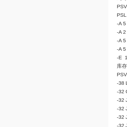
PSV 
PSL
-A 5
-A 2
-A 5
-A 5
-E 
库存
PSV
-38 
-32 
-32 
-32 
-32 
-32 