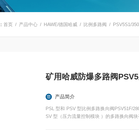
：
首页
/
产品中心
/
HAWE/德国哈威
/
比例多路阀
/ PSV5S1/
矿用哈威防爆多路阀PSV
产品简介
PSL 型和 PSV 型比例多路换向阀PSV51F/
SV 型（压力流量控制模块 ）的多路换向阀块
V5S1/350-5
-52H 120/120 A280B280/EA2