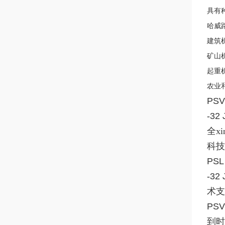
具有
哈威
建筑
矿山
起重
农业
PSV 
-32 
全x
科技
PSL 
-32 
术支
PSV
到时