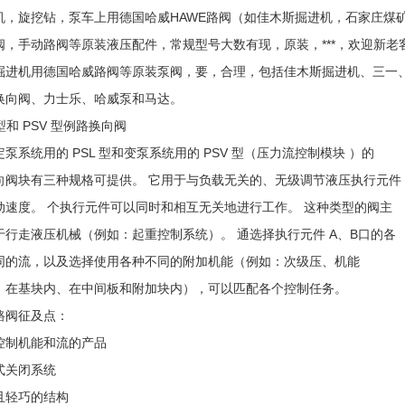
机，旋挖钻，泵车上用德国哈威
HAWE
路阀（如佳木斯掘进机，石家庄煤
阀，手动路阀等原装液压配件，常规型号大数有现，原装，***，欢迎新老
掘进机用德国哈威路阀等原装泵阀，要，合理，包括佳木斯掘进机、三一
换向阀、力士乐、哈威泵和马达。
型和
PSV
型例路换向阀
定泵系统用的
PSL
型和变泵系统用的
PSV
型（压力流控制模块
）的
向阀块有三种规格可提供。
它用于与负载无关的、无级调节液压执行元件
动速度。
个执行元件可以同时和相互无关地进行工作。
这种类型的阀主
于行走液压机械（例如：起重控制系统）。
通选择执行元件
A
、
B
口的各
同的流，以及选择使用各种不同的附加机能（例如：次级压、机能
，在基块内、在中间板和附加块内），可以匹配各个控制任务。
路阀征及点：
控制机能和流的产品
式关闭系统
且轻巧的结构