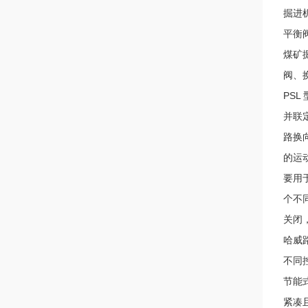
掘进
平衡
煤矿
阀、
PSL
并联
路换
的运
要用
个不
关闭
哈威
不同
节能
紧凑