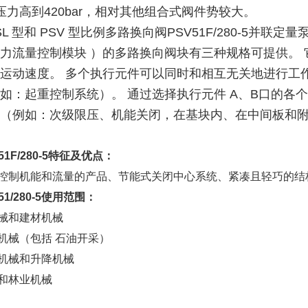
压力高到420bar，相对其他组合式阀件势较大。
L 型和 PSV 型比例多路换向阀PSV51F/280-5并联定量
力流量控制模块 ）的多路换向阀块有三种规格可提供。
运动速度。 多个执行元件可以同时和相互无关地进行工
如：起重控制系统）。 通过选择执行元件 A、B口的各
（例如：次级限压、机能关闭，在基块内、在中间板和附加
51F/280-5特征及优点：
控制机能和流量的产品、节能式关闭中心系统、紧凑且轻巧的结
51/280-5使用范围：
械和建材机械
机械（包括 石油开采）
机械和升降机械
和林业机械