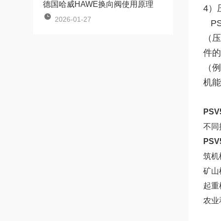
德国哈威HAWE换向阀使用原理
4）
2026-01-27
PS
（压
件的
（例
机能
PSV
不同
PSV
筑机
矿山
起重
农业