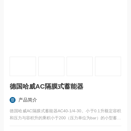
德国哈威AC隔膜式蓄能器
产品简介
德国哈威AC隔膜式蓄能器AC40-1/4-30。小于0.1升额定容积
和压力与容积升的乘积小于200（压力单位为bar）的小型蓄能
器，用于除了储压罐之外的其它场合（89版T1.5,2.1章节2段