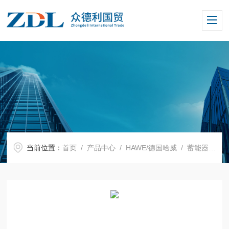
当前位置：
首页
/
产品中心
/
HAWE/德国哈威
/
蓄能器
/ A