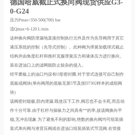
德国哈威截止式换向阀现货供应
G3-
0-G24
压力Pmax=350-500(700) bar
流Qmax=6-120 L/min
这种换向阀防
泄漏地直接控制执行元件及作为先导阀用于其它
液压系统的控制（先导式控制）。此种阀为弹簧加载球式截止
结构并由角度杠杆和推杆克服弹簧压力和液体压力进行换向。
装在进油口上的滤网能防止较杂的侵入。
经平磨板上的油口均设有O形密封圈.对于管式连接可自己制作
底板或阀块(单向阀用的底板见第5节及按D7302样本的成组阀
块)
该阀密封能极,防
内泄漏.既使压下工作,阀芯也不会卡死,而且动
作十分可靠.由于杠杆与操纵力之间具有**的率,故该阀换向平
稳,无冲击现象.为了避免不利的影响,绝数的换向阀均可组装插
装式单向阀与准背压阀或在进油口组装插装式节流阀.在管接