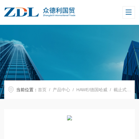
当前位置：
首页
/
产品中心
/
HAWE/德国哈威
/
截止式换向阀