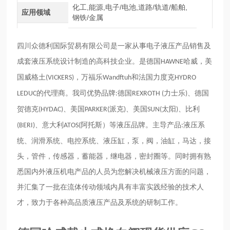
化工,能源,电子/电池,道路/轨道/船舶,
应用领域
钢铁/金属
四川众德利国际贸易有限公司是一家从事电子液压产品销售及
成套液压系统设计制造的高科技企业。是德国
哈威，美
HAWNE
国威格土
，万福乐
和法国力度克
(VICKERS)
Wandftuh
HYDRO
的代理商。我司优势品牌
德国
力士乐
、德国
LEDUC
:
REXROTH (
)
贺德克
、美国
派克
、美国
太阳
、比利
(HYDAC)
PARKER(
)
SUN(
)
、意大利
阿托斯）等液压品牌。主导产品
液压系
(BERI)
ATOS(
:
统、润滑系统、电控系统、液压缸，泵，阀，油缸，马达，接
头，管件，传感器，蓄能器，继电器，密封圈等。同时拥有熟
悉国内外液压机电产品的人员为您解决机械液压方面的问题，
并汇集了一批在流体传动领域内具有丰富实践经验的技术人
才，致力于各种高品质液压产品及系统的研制工作。