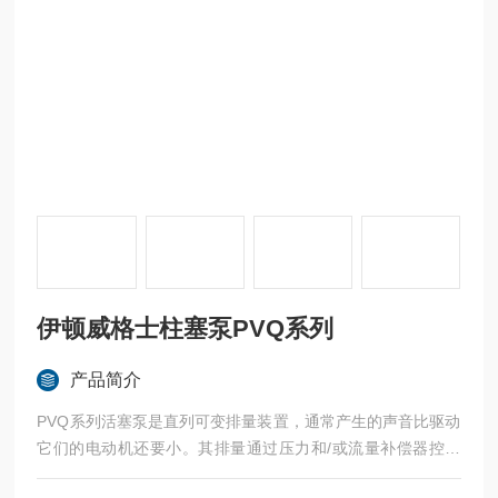
伊顿威格士柱塞泵PVQ系列
产品简介
PVQ系列活塞泵是直列可变排量装置，通常产生的声音比驱动
它们的电动机还要小。其排量通过压力和/或流量补偿器控制
来改变，多种控制选项提供最大操作灵活性。伊顿威格士柱塞