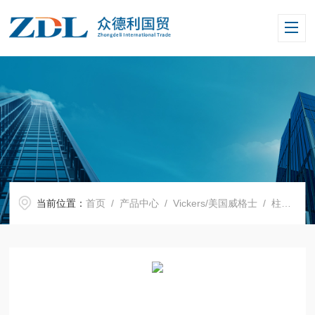
当前位置：
首页
/
产品中心
/
Vickers/美国威格士
/
柱塞泵
/