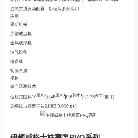
提供贯通驱动配置，以适应多种应用
应用
采矿机械
注塑成型机
金属成形机
油气设备
输送线
初级金属
规格
轴向活塞技术
厘米3
厘米3
英寸3
英寸3
位移范围从10
到45
[0.6
到2.75
英寸
]
连续压力额定可达210巴[3,000 psi]
伊顿威格士柱塞泵PVQ系列