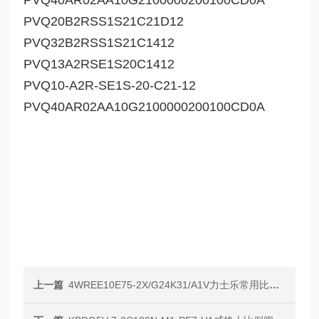
PVQ40AR02AA10G2100000200100CD0A
PVQ20B2RSS1S21C21D12
PVQ32B2RSS1S21C1412
PVQ13A2RSE1S20C1412
PVQ10-A2R-SE1S-20-C21-12
PVQ40AR02AA10G2100000200100CD0A
上一篇
4WREE10E75-2X/G24K31/A1V力士乐常用比例阀R900927230