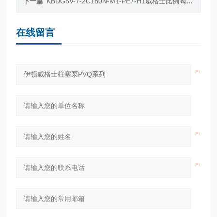
下一篇
KBDG5V-7-2C180N-M1-PE7-H1威格士比例阀KBDG5V-7现货库房当天发
在线留言