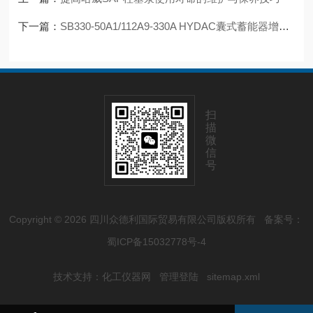
下一篇：
SB330-50A1/112A9-330A HYDAC囊式蓄能器增强系统响应速度，提升操作灵活性
扫
描
微
信
号
Copyright © 2026 四川众德利国际贸易有限公司版权所有
备案号：
蜀ICP备15032778号-4
技术支持：
化工仪器网
管理登陆
sitemap.xml