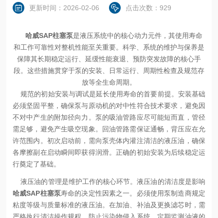
更新时间：2026-02-06
点击次数：929
哈威SAP柱塞泵
是液压系统中的核心动力元件，其使用寿命
和工作可靠性对整机性能至关重要。科学、系统的维护与保养是
保障其长期稳定运行、延缓性能衰退、预防突发故障的核心手
段。这些措施贯穿于泵的安装、日常运行、周期性检查及规范存
放等全生命周期。
规范的初始安装与调试是延长使用寿命的首要前提。安装基础
必须坚固平整，确保泵与原动机的对中性符合技术要求，避免因
不对中产生的附加径向力。泵的吸油管路应尽可能短而直，管径
需足够，避免产生吸空现象。回油管路需保证通畅，背压应在允
许范围内。初次启动前，需向泵壳体内灌注清洁的液压油，确保
各摩擦副在启动瞬间即获得润滑。正确的初始安装为后续稳定运
行奠定了基础。
液压油的管理是维护工作的核心环节。液压油的清洁度是影响
哈威SAP柱塞泵
寿命的决定性因素之一。必须使用泵制造商规定
粘度等级与质量标准的液压油。在加油、补油及更换滤芯时，需
严格执行清洁操作规程，防止污染物侵入系统。定期监测油液的