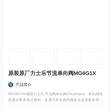
原装原厂力士乐节流单向阀MG6G1X
产品简介
REXROTH/德国力士乐/节流阀单向阀CheckValve、单向阀有
直通式和直角式两种。直通式单向阀用螺纹连接安装在管路
上。直角式单向阀有螺纹连接、板式连接和法兰连接三种形