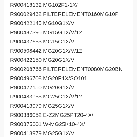
R900418132 MG102F1-1X/
R900029432 FILTERELEMENT0160MG10P
R900422145 MG10G1X/V
R900487395 MG15G1X/V/12
R900437653 MG15G1X/V
R900508442 MG20G1X/V/12
R900422150 MG20G1X/V
R900208766 FILTERELEMENT0080MG20BN
R900496708 MG20P1X/SO101
R900422150 MG20G1X/V
R900483955 MG25G1X/V/12
R900413979 MG25G1X/V
R900386052 E-Z2MG25PT20-4X/
R900375301 W-MG25K10-4X/
R900413979 MG25G1X/V