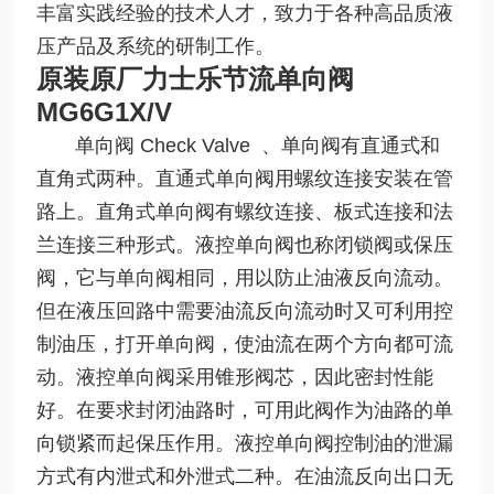
丰富实践经验的技术人才，致力于各种高品质液
压产品及系统的研制工作。
原装原厂力士乐节流单向阀
MG6G1X
/V
单向阀 Check Valve 、单向阀有直通式和
直角式两种。直通式单向阀用螺纹连接安装在管
路上。直角式单向阀有螺纹连接、板式连接和法
兰连接三种形式。液控单向阀也称闭锁阀或保压
阀，它与单向阀相同，用以防止油液反向流动。
但在液压回路中需要油流反向流动时又可利用控
制油压，打开单向阀，使油流在两个方向都可流
动。液控单向阀采用锥形阀芯，因此密封性能
好。在要求封闭油路时，可用此阀作为油路的单
向锁紧而起保压作用。液控单向阀控制油的泄漏
方式有内泄式和外泄式二种。在油流反向出口无