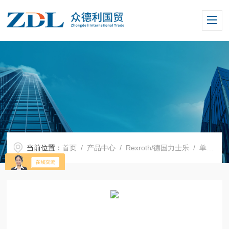
当前位置：
首页
/
产品中心
/
Rexroth/德国力士乐
/
单向阀
/