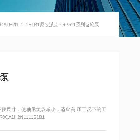
70CA1H2NL1L1B1B1原装派克PGP511系列齿轮泵
轮泵
和大轴径尺寸，使轴承负载减小，适应高 压工况下的工
CA1H2NL1L1B1B1