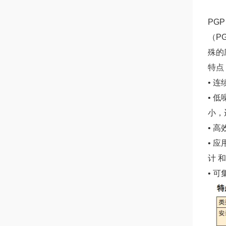
PG
（PG
殊的
特点
• 
• 
小，
• 
• 
计 
• 