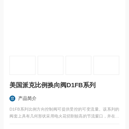
美国派克比例换向阀D1FB系列
产品简介
D1FB系列比例方向控制阀可提供受控的可变流量。该系列的
阀套上具有几何形状采用电火花切割较高的节流窗口，并在加
工过程中采取了特殊的调整方法，从而实现了阀与阀之间的高