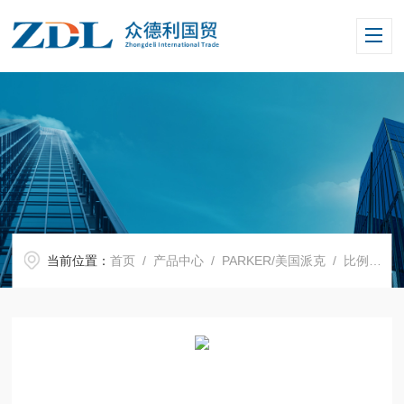
当前位置：
首页
/
产品中心
/
PARKER/美国派克
/
比例阀
/ 