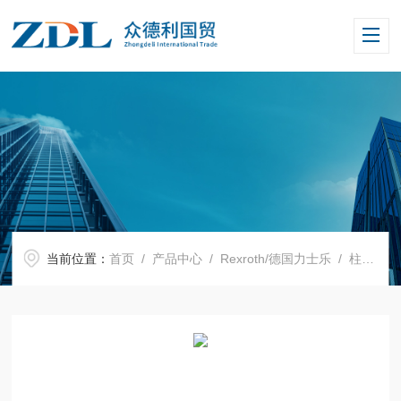
当前位置：
首页
/
产品中心
/
Rexroth/德国力士乐
/
柱塞泵
/