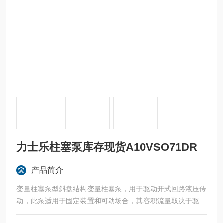
力士乐柱塞泵库存现货A10VSO71DR
产品简介
变量柱塞泵型斜盘结构变量柱塞泵，用于驱动开式回路液压传
动，此泵适用于固定装置和可动场合，其容积流量取决于驱动
转速和泵的排量，调节斜盘的位置可无级地改变泵的流量。力