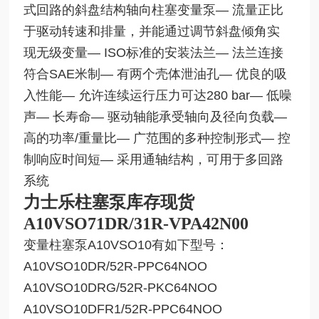
式回路的斜盘结构轴向柱塞变量泵— 流量正比
于驱动转速和排量，并能通过调节斜盘倾角实
现无级变量— ISO标准的安装法兰— 法兰连接
符合SAE米制— 有两个壳体泄油孔— 优良的吸
入性能— 允许连续运行压力可达280 bar— 低噪
声— 长寿命— 驱动轴能承受轴向及径向负载—
高的功率/重量比— 广范围的多种控制形式— 控
制响应时间短— 采用通轴结构，可用于多回路
系统
力士乐柱塞泵库存现货
A10VSO71DR
/31R-VPA42N00
变量柱塞泵A10VSO10有如下型号：
A10VSO10DR/52R-PPC64NOO
A10VSO10DRG/52R-PKC64NOO
A10VSO10DFR1/52R-PPC64NOO