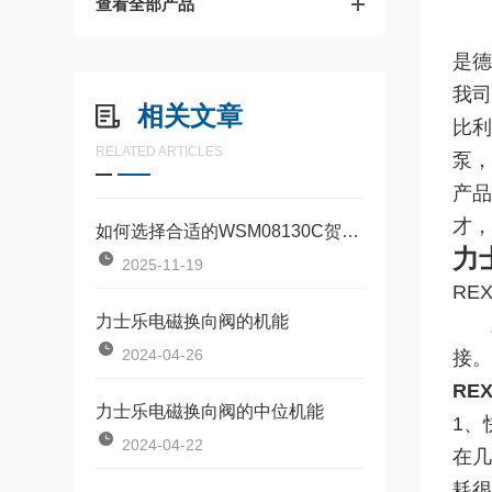
查看全部产品
四
是德
我司
相关文章
比利
RELATED ARTICLES
泵，
产品
才，
如何选择合适的WSM08130C贺德克电磁换向阀进行系统优化？
力
2025-11-19
RE
力士乐电磁换向阀的机能
三位
2024-04-26
接。
RE
力士乐电磁换向阀的中位机能
1、
2024-04-22
在几
耗很