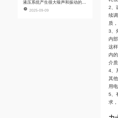
液压系统产生很大噪声和振动的原因及解决办法
2、
2025-09-09
续调
质，
3、
内部
这样
内的
介质
4、
其他
用电
5、
求，
力