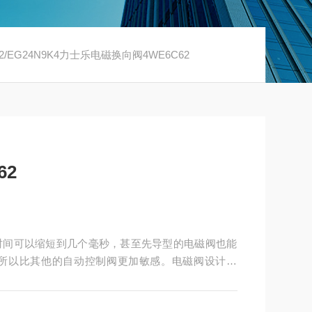
62/EG24N9K4力士乐电磁换向阀4WE6C62
62
时间可以缩短到几个毫秒，甚至先导型的电磁阀也能
所以比其他的自动控制阀更加敏感。电磁阀设计合
能实现简单的触动，自动保持气门位置，平时一点都
9K4