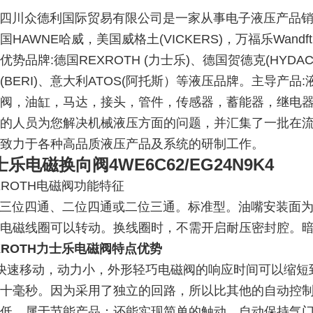
川众德利国际贸易有限公司是一家从事电子液压产品销
国HAWNE哈威，美国威格土(VICKERS)，万福乐Wandf
优势品牌:德国REXROTH (力士乐)、德国贺德克(HYDAC
(BERI)、意大利ATOS(阿托斯）等液压品牌。主导产
阀，油缸，马达，接头，管件，传感器，蓄能器，继电
的人员为您解决机械液压方面的问题，并汇集了一批在
致力于各种高品质液压产品及系统的研制工作。
士乐电磁换向阀4WE6C62
/EG24N9K4
XROTH电磁阀功能特征
四通、二位四通或二位三通。标准型。油嘴安装面为A型式
电磁线圈可以转动。换线圈时，不需开启耐压密封腔。
XROTH力士乐电磁阀特点优势
快速移动，动力小，外形轻巧电磁阀的响应时间可以缩短
十毫秒。因为采用了独立的回路，所以比其他的自动控
低，属于节能产品；还能实现简单的触动，自动保持气