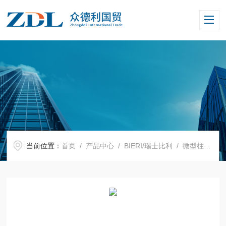
当前位置：
首页
/
产品中心
/
BIERI/瑞士比利
/
微型柱塞泵
/