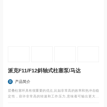
派克F11/F12斜轴式柱塞泵/马达
产品简介
层叠柱塞环具有很重要的优点,比如非常高的效率和热冲击稳
定性，容许非常高的转速和工作压力,意味着可输出更大功
率，派克F11/F12斜轴式柱塞泵/马达F11-010-MB-CV-K-000-