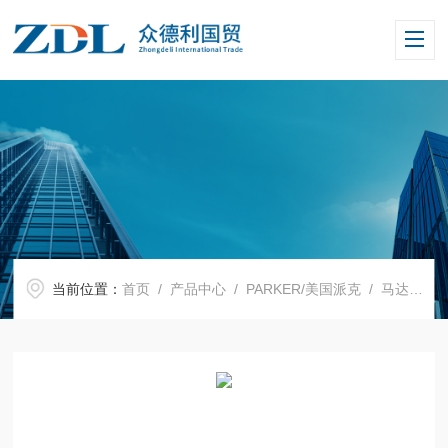
当前位置：
首页
/
产品中心
/
PARKER/美国派克
/
马达
/ F1