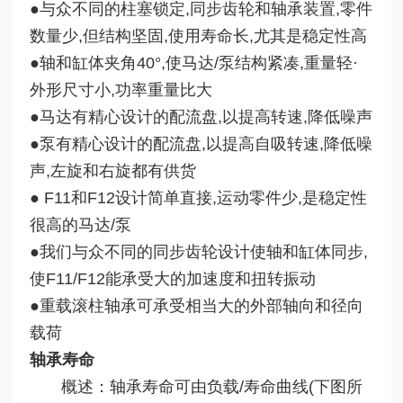
●
与众不同的柱塞锁定,同步齿轮和轴承装置,零件
数量少,但结构坚固,使用寿命长,尤其是稳定性高
●
轴和缸体夹角40°,使马达/泵结构紧凑,重量轻·
外形尺寸小,功率重量比大
●
马达有精心设计的配流盘,以提高转速,降低噪声
●
泵有精心设计的配流盘,以提高自吸转速,降低噪
声,左旋和右旋都有供货
●
F11和F12设计简单直接,运动零件少,是稳定性
很高的马达/泵
●
我们与众不同的同步齿轮设计使轴和缸体同步,
使F11/F12能承受大的加速度和扭转振动
●
重载滚柱轴承可承受相当大的外部轴向和径向
载荷
轴承寿命
概述：轴承寿命可由负载/寿命曲线(下图所