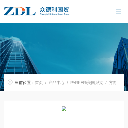
当前位置：
首页
/
产品中心
/
PARKER/美国派克
/
方向阀
/ 