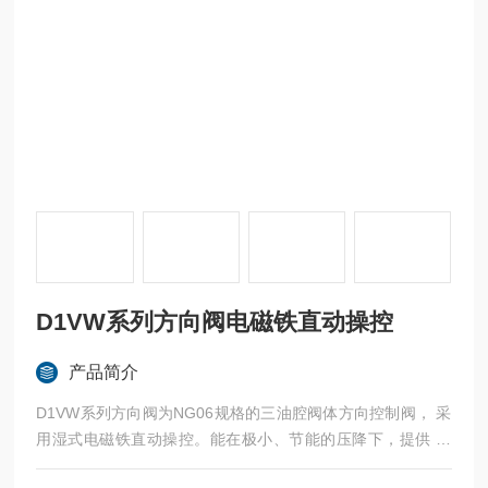
D1VW系列方向阀电磁铁直动操控
产品简介
D1VW系列方向阀为NG06规格的三油腔阀体方向控制阀， 采
用湿式电磁铁直动操控。能在极小、节能的压降下，提供 高
达80 l/min的最大流量。 该系列方向阀具有十分多样的阀芯型