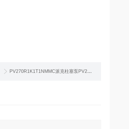
PV270R1K1T1NMMC派克柱塞泵PV270库房货下单即发