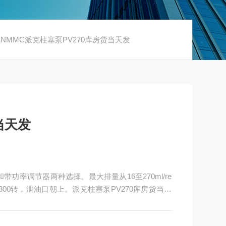
1T1NMMC派克柱塞泵PV270库房货当天发
当天发
功率调节器两种选择。最大排量从16至270ml/re
300转，泄油口朝上。派克柱塞泵PV270库房货当天