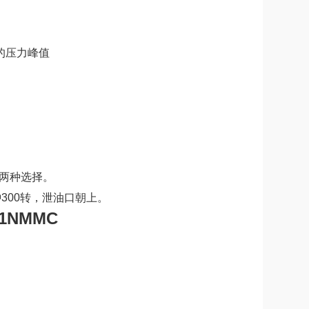
的压力峰值
两种选择。
钟300转，泄油口朝上。
T1NMMC