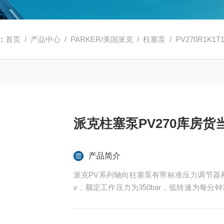
：
首页
/
产品中心
/
PARKER/美国派克
/
柱塞泵
/ PV270R1K
派克柱塞泵PV270库房货
产品简介
派克PV系列轴向柱塞泵有带标准压力调节器和带
v，额定工作压力为350bar，低转速为每分钟
发PV270R1K1T1NMMC