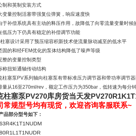
制和英制安装方式
变量控制活塞带强复位弹簧，响应速度快
于补偿系统具有主动的释压作用，故降低了向零流量变量时候
低压力下仍具有稳定的补偿调节功能
柱塞设计采用了预压缩容积新技术使流量脉动减至的低水平
固的和经FEM优化的泵体结构降低了噪声等级
整的变量控制类型
称扭矩通轴传动结构
柱塞泵PV系列轴向柱塞泵有带标准压力调节器和带功率调节器
量从16至270ml/rev，额定工作压力为350bar，低转速为每分
克柱塞泵PV270库房货当天发
PV270R1K1
司常规型号均有现货，欢迎咨询客服联系~
产品部分型号如下：
63R4K1T1NUDM
80R1L1T1NUDR