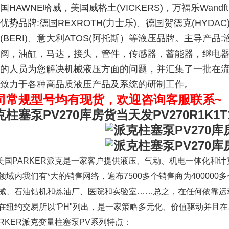
国HAWNE哈威，美国威格土(VICKERS)，万福乐Wand
优势品牌:德国REXROTH(力士乐)、德国贺德克(HYDAC)
(BERI)、意大利ATOS(阿托斯）等液压品牌。主导产
阀，油缸，马达，接头，管件，传感器，蓄能器，继电
的人员为您解决机械液压方面的问题，并汇集了一批在
致力于各种高品质液压产品及系统的研制工作。
司常规型号均有现货，欢迎咨询客服联系~
克柱塞泵PV270库房货当天发
PV270R1K1
PARKER派克是一家客户提供液压、气动、机电一体化和计
领域内我们有*大的销售网络，遍布7500多个销售商为40000
械、石油钻机和炼油厂、医院和实验室……总之，在任何依靠运
在纽约交易所以“PH"列出，是一家策略多元化、价值驱动并且
RKER派克变量柱塞泵PV系列特点：