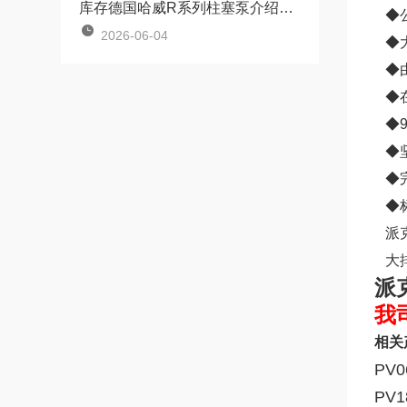
库存德国哈威R系列柱塞泵介绍R、RG 型径向柱塞泵
◆公
2026-06-04
◆大
◆由
◆在
◆9
◆坚
◆完
◆标
派克
大排
派
我
相关
PV0
PV1