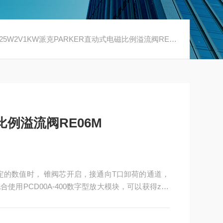
M25W2V1KW派克PARKER直动式电磁比例溢流阀RE06M
比例溢流阀RE06M
定的数值时， 锥阀芯开启，接通向T口卸荷的通道，
使用PCD00A-400数字型放大模块，可以获得zhu
流阀RE06M25W2V1KW