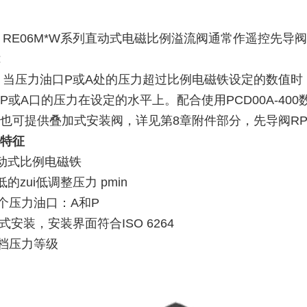
06M*W系列直动式电磁比例溢流阀通常作遥控先导阀用，
能
压力油口P或A处的压力超过比例电磁铁设定的数值时，
P或A口的压力在设定的水平上。配合使用PCD00A-40
也可提供叠加式安装阀，详见第8章附件部分，先导阀R
特征
直动式比例电磁铁
极低的zui低调整压力 pmin
2 个压力油口：A和P
板式安装，安装界面符合ISO 6264
4 档压力等级