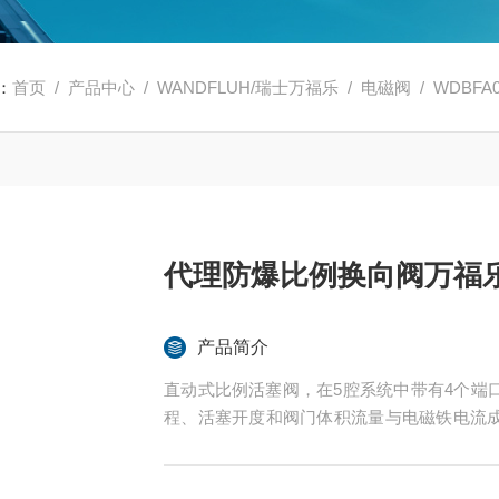
：
首页
/
产品中心
/
WANDFLUH/瑞士万福乐
/
电磁阀
/ WDBFA06
代理防爆比例换向阀万福乐W
产品简介
直动式比例活塞阀，在5腔系统中带有4个端
程、活塞开度和阀门体积流量与电磁铁电流
的爆炸向外部泄漏，也可以防止可燃表面温度。
WDBFA06-ADB-V-25-G24/L15-Z724