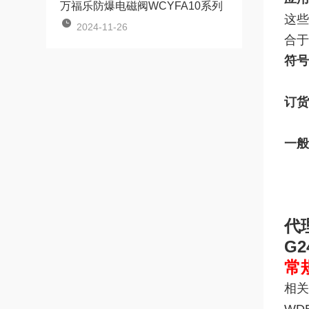
万福乐防爆电磁阀WCYFA10系列
这些
2024-11-26
合于
符号
订货
一般
代
G2
常
相关