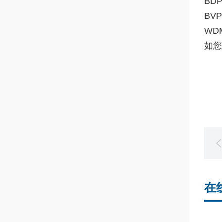
BDP
BVP
WDM
如您
在