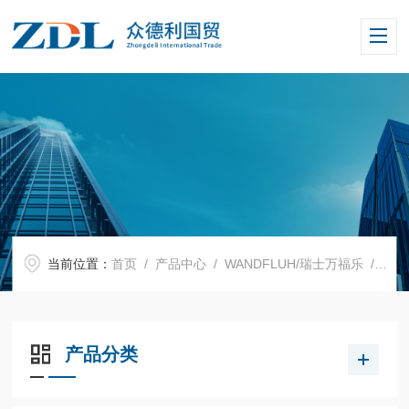
当前位置：
首页
/
产品中心
/
WANDFLUH/瑞士万福乐
/
插装
产品分类