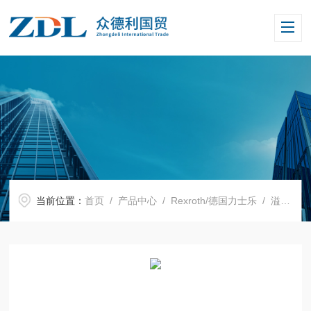
当前位置：
首页
/
产品中心
/
Rexroth/德国力士乐
/
溢流阀
/