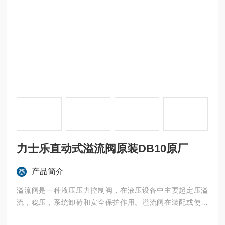
力士乐直动式溢流阀原装DB10原厂
产品简介
溢流阀是一种液压压力控制阀，在液压设备中主要起定压溢
流，稳压，系统卸荷和安全保护作用。溢流阀在装配或使用
中，由于O形密封圈、组合密封圈的损坏，或者安装螺钉、管