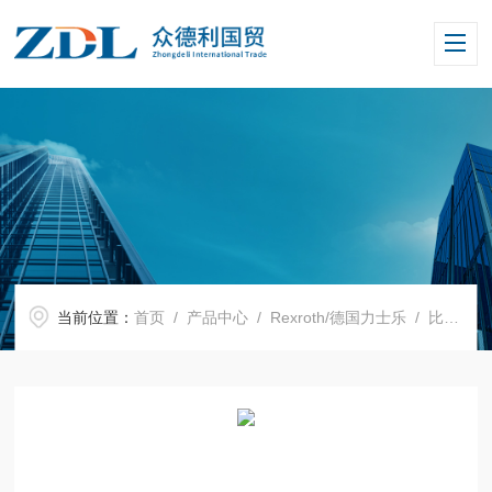
当前位置：
首页
/
产品中心
/
Rexroth/德国力士乐
/
比例阀
/