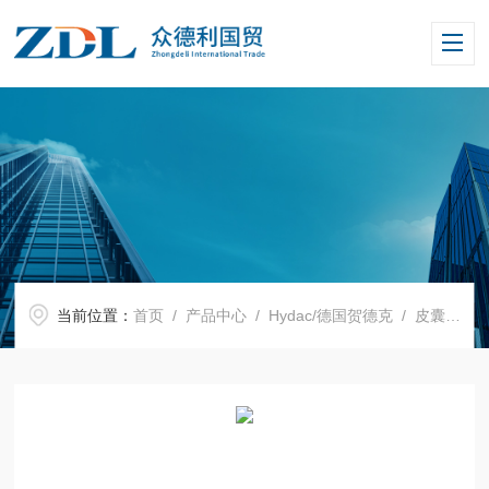
当前位置：
首页
/
产品中心
/
Hydac/德国贺德克
/
皮囊式蓄能器