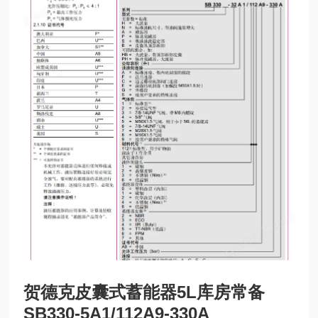
贺德克皮囊式蓄能器5L库房常备
SB330-5A1/112A9-330A