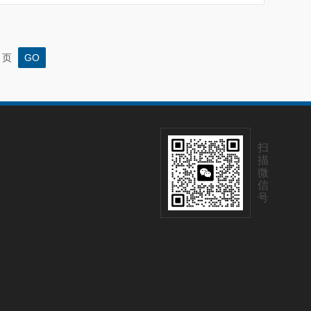
页
扫
描
微
信
号