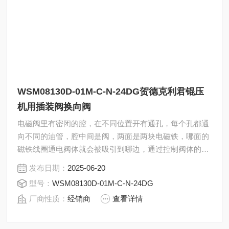
WSM08130D-01M-C-N-24DG贺德克利君锟压
机用插装阀换向阀
电磁阀里有密闭的腔，在不同位置开有通孔，每个孔都通
向不同的油管，腔中间是阀，两面是两块电磁铁，哪面的
磁铁线圈通电阀体就会被吸引到哪边，通过控制阀体的移
动来挡住或露出不同的排油的孔，而进油孔是常开的，液
发布日期：
2025-06-20
压油就会进入不同的排油管，然后通过油的压力来推动油
型号：
WSM08130D-01M-C-N-24DG
缸的活塞，活塞又带动活塞杆，活塞竿带动机械装置动。
厂商性质：
经销商
查看详情
贺德克利君锟压机用插装阀换向阀WSM08130D-01M-C-
N-24DG