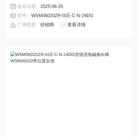
动来挡住或露出不同的排油的孔，而进油孔是常开的，液
发布日期：
2025-06-20
压油就会进入不同的排油管，然后通过油的压力来推动油
型号：
WSM06020ZR-01E-C-N-24DG
缸的活塞，活塞又带动活塞杆，活塞竿带动机械装置动.位
厂商性质：
经销商
查看详情
置反馈型贺德克WSM系列电磁换向阀插装阀
WSM06020ZR-01E-C-N-24DG