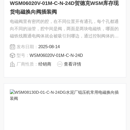
WSM06020V-01M-C-N-24D贺德克WSM库存现
货电磁换向阀插装阀
电磁阀里有密闭的腔，在不同位置开有通孔，每个孔都通
向不同的油管，腔中间是阀，两面是两块电磁铁，哪面的
磁铁线圈通电阀体就会被吸引到哪边，通过控制阀体的移
动来挡住或露出不同的排油的孔，而进油孔是常开的，液
发布日期：
2025-08-14
压油就会进入不同的排油管，然后通过油的压力来推动油
型号：
WSM06020V-01M-C-N-24D
缸的活塞，活塞又带动活塞杆，活塞竿带动机械装置动。
厂商性质：
经销商
查看详情
贺德克WSM库存现货电磁换向阀插装阀WSM06020V-
01M-C-N-01M-C-N-24D