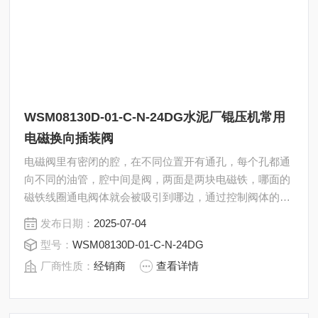
WSM08130D-01-C-N-24DG水泥厂锟压机常用
电磁换向插装阀
电磁阀里有密闭的腔，在不同位置开有通孔，每个孔都通
向不同的油管，腔中间是阀，两面是两块电磁铁，哪面的
磁铁线圈通电阀体就会被吸引到哪边，通过控制阀体的移
动来挡住或露出不同的排油的孔，而进油孔是常开的，液
发布日期：
2025-07-04
压油就会进入不同的排油管，然后通过油的压力来推动油
型号：
WSM08130D-01-C-N-24DG
缸的活塞，活塞又带动活塞杆，活塞竿带动机械装置动。
厂商性质：
经销商
查看详情
水泥厂锟压机常用电磁换向插装阀WSM08130D-01-C-N-
24DG