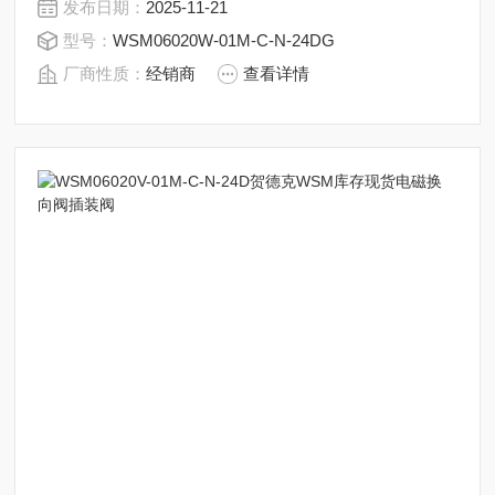
发布日期：
2025-11-21
压油就会进入不同的排油管，然后通过油的压力来推动油
型号：
WSM06020W-01M-C-N-24DG
缸的活塞，活塞又带动活塞杆，活塞竿带动机械装置动。
厂商性质：
经销商
查看详情
水泥厂利君锟压机常用贺德克插装阀WSM系列
WSM06020W-01M-C-N-24DG