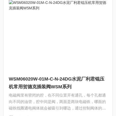
WSM06020W-01M-C-N-24DG水泥厂利君锟压
机常用贺德克插装阀WSM系列
电磁阀里有密闭的腔，在不同位置开有通孔，每个孔都通
向不同的油管，腔中间是阀，两面是两块电磁铁，哪面的
磁铁线圈通电阀体就会被吸引到哪边，通过控制阀体的移
动来挡住或露出不同的排油的孔，而进油孔是常开的，液