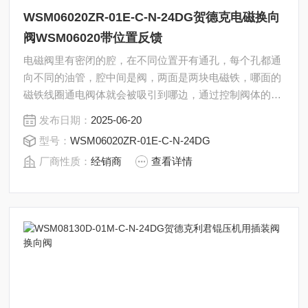
WSM06020ZR-01E-C-N-24DG贺德克电磁换向
阀WSM06020带位置反馈
电磁阀里有密闭的腔，在不同位置开有通孔，每个孔都通
向不同的油管，腔中间是阀，两面是两块电磁铁，哪面的
磁铁线圈通电阀体就会被吸引到哪边，通过控制阀体的移
动来挡住或露出不同的排油的孔，而进油孔是常开的，液
发布日期：
2025-06-20
压油就会进入不同的排油管，然后通过油的压力来推动油
型号：
WSM06020ZR-01E-C-N-24DG
缸的活塞，活塞又带动活塞杆，活塞竿带动机械装置动。
厂商性质：
经销商
查看详情
贺德克电磁换向阀WSM06020带位置反馈WSM06020ZR-
01E-C-N-24DG