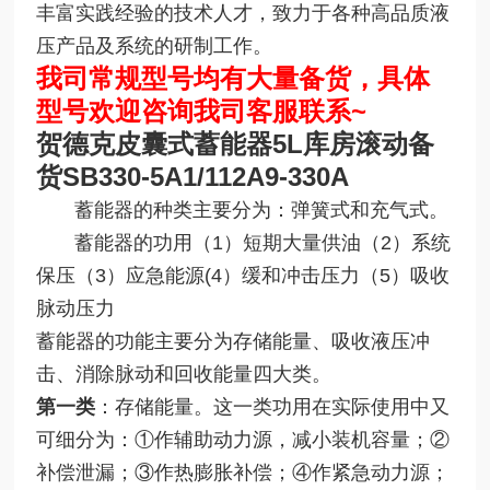
丰富实践经验的技术人才，致力于各种高品质液
压产品及系统的研制工作。
我司常规型号均有大量备货，具体
型号欢迎咨询我司客服联系~
贺德克皮囊式蓄能器5L库房滚动备
货
SB330-5A1/112A9-330A
蓄能器的种类主要分为：弹簧式和充气式。
蓄能器的功用（1）短期大量供油（2）系统
保压（3）应急能源(4）缓和冲击压力（5）吸收
脉动压力
蓄能器的功能主要分为存储能量、吸收液压冲
击、消除脉动和回收能量四大类。
第一类
：存储能量。这一类功用在实际使用中又
可细分为：①作辅助动力源，减小装机容量；②
补偿泄漏；③作热膨胀补偿；④作紧急动力源；