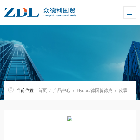
当前位置：
首页
/
产品中心
/
Hydac/德国贺德克
/
皮囊式蓄能器