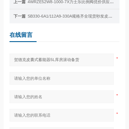
上一篇
4WRZE52W8-1000-7X力士乐比例阀优价供应顺丰包邮
下一篇
SB330-6A1/112A9-330A规格齐全现货秒发皮囊蓄能器
在线留言