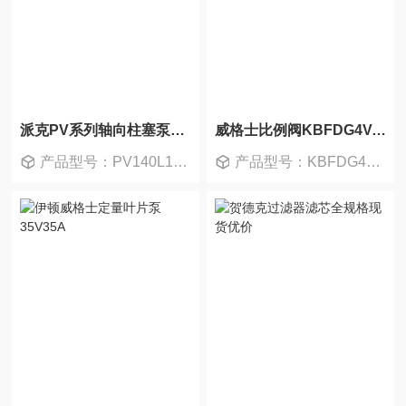
派克PV系列轴向柱塞泵质保售后优价供应
威格士比例阀KBFDG4V-3系原厂优价
产品型号：PV140L1K1T1NFWS
产品型号：KBFDG4V-3-2C20N-Z-M1-PH7