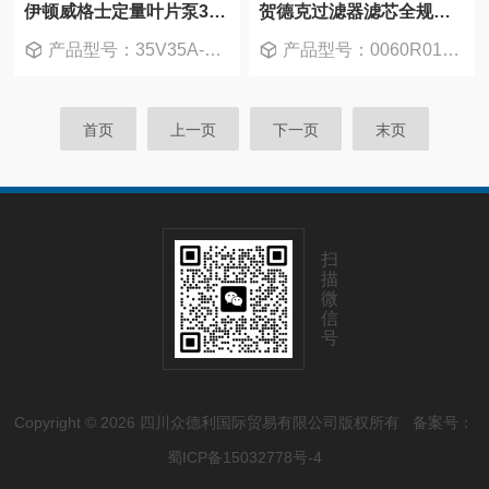
伊顿威格士定量叶片泵35V35A
贺德克过滤器滤芯全规格现货优价
产品型号：35V35A-1B22R
产品型号：0060R010ON
首页
上一页
下一页
末页
扫
描
微
信
号
Copyright © 2026 四川众德利国际贸易有限公司版权所有
备案号：
蜀ICP备15032778号-4