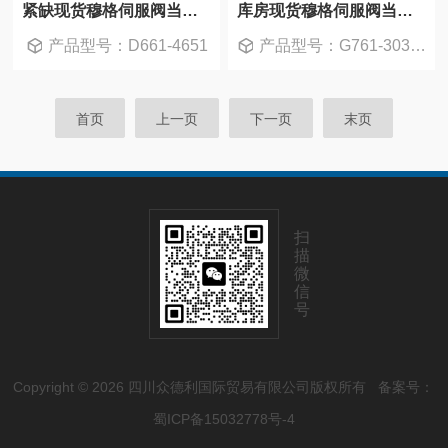
紧缺现货穆格伺服阀当天发走
库房现货穆格伺服阀当天发走
产品型号：D661-4651
产品型号：G761-3034B
首页
上一页
下一页
末页
扫
描
微
信
号
Copyright © 2026 四川众德利国际贸易有限公司版权所有
备案号：
蜀ICP备15032778号-4